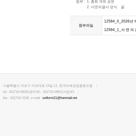
첨부 :  1. 총회 개최 공문 

            2. 서면의결서 양식.   끝.
12584_0_2026년
첨부파일
12584_1_서 면 의 결
서울특별시 마포구 마포대로 14길 11, 한국피복공업협동조합
tel : 02)710-0820(경리부) , 02)710-0801(사업부)
fax : 02)718-3192, e-mail :
uniform21@hanmail.net