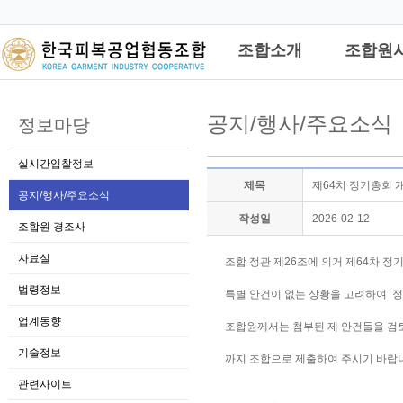
관리자
조합소개
조합원
공지/행사/주요소식
정보마당
실시간입찰정보
제목
제64치 정기총회 
공지/행사/주요소식
작성일
2026-02-12
조합원 경조사
자료실
조합 정관 제26조에 의거 제64차 정
법령정보
특별 안건이 없는 상황을 고려하여  
업계동향
조합원께서는 첨부된 제 안건들을 검토하시
기술정보
까지 조합으로 제출하여 주시기 바랍니다
관련사이트