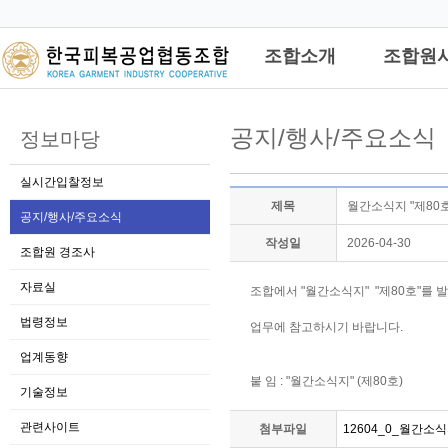
관리자
조합소개
조합원
공지/행사/주요소식
정보마당
실시간입찰정보
제목
월간소식지 "제80호
공지/행사/주요소식
작성일
2026-04-30
조합원 경조사
자료실
조합에서 "월간소식지"  "제80호"를 
법령정보
업무에 참고하시기 바랍니다. 

업계동향
붙 임 : "월간소식지" (제80호)
기술정보
관련사이트
첨부파일
12604_0_월간소식지8