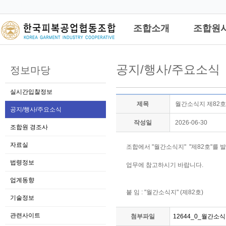
관리자
조합소개
조합원
공지/행사/주요소식
정보마당
실시간입찰정보
제목
월간소식지 제82호
공지/행사/주요소식
작성일
2026-06-30
조합원 경조사
자료실
조합에서 "월간소식지"  "제82호"를 
법령정보
업무에 참고하시기 바랍니다. 

업계동향
붙 임 : "월간소식지" (제82호)
기술정보
관련사이트
첨부파일
12644_0_월간소식지