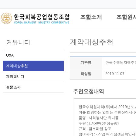
관리자
조합소개
조합원
계약대상추천
커뮤니티
Q&A
기관명
한국수력원자력주식
계약대상추천
작성일
2019-11-07
제의합니다
설문조사
추천요청내역
한국수력원자력(주)에서 2019년도
여를 희망하는 업체는 추천신청서(정
품명 : 사회봉사단 유니폼
수량 : 1,450매(추정물량)
규격 : 첨부파일 참조
참여자격 : - 작업복 직접생산확인서를 보