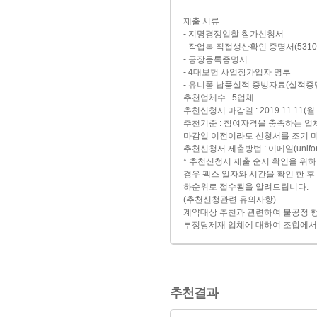
제출 서류
- 지명경쟁입찰 참가신청서
- 작업복 직접생산확인 증명서(5310271
- 공장등록증명서
- 4대보험 사업장가입자 명부
- 유니폼 납품실적 증빙자료(실적증명서
추천업체수 : 5업체
추천신청서 마감일 : 2019.11.11(월 )
추천기준 : 참여자격을 충족하는 업
마감일 이전이라도 신청서를 조기 
추천신청서 제출방법 : 이메일(uniform2
* 추천신청서 제출 순서 확인을 위
경우 팩스 일자와 시간을 확인 한 
하순위로 접수됨을 알려드립니다.
(추천신청관련 유의사항)
계약대상 추천과 관련하여 불공정 행위
부정당제재 업체에 대하여 조합에서
추천결과