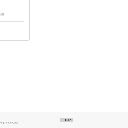
세요
hts Reserved