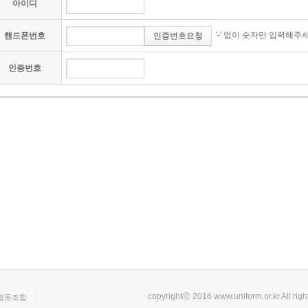
아이디
'-' 없이 숫자만 입력해주
핸드폰번호
인증번호요청
인증번호
copyrightⓒ 2016 www.uniform.or.kr All rig
업협동조합