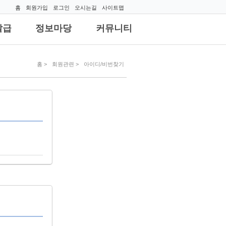
홈
회원가입
로그인
오시는길
사이트맵
발급
정보마당
커뮤니티
홈
회원관련
아이디/비번찾기